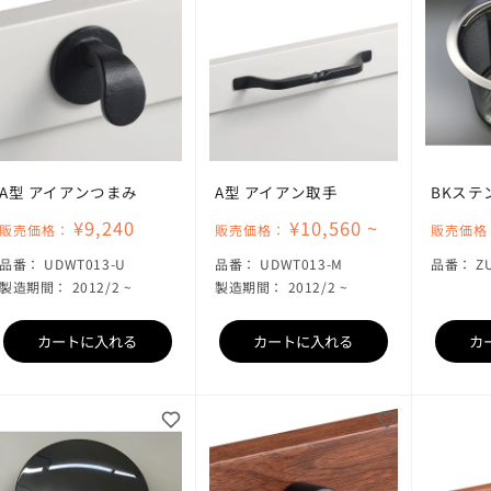
A型 アイアンつまみ
A型 アイアン取手
BKステ
¥9,240
¥10,560 ~
販売価格：
販売価格：
販売価格
SKU:
SKU:
S
品番：
UDWT013-U
品番：
UDWT013-M
品番：
Z
製造期間： 2012/2 ~
製造期間： 2012/2 ~
カートに入れる
カートに入れる
カ