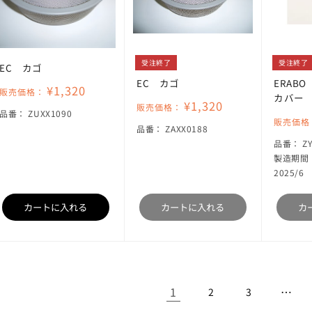
受注終了
受注終了
EC カゴ
EC カゴ
ERAB
¥1,320
販売価格：
カバー
¥1,320
販売価格：
SKU:
品番：
ZUXX1090
販売価格
SKU:
品番：
ZAXX0188
S
品番：
Z
製造期間： 
2025/6
カートに入れる
カートに入れる
カ
1
…
2
3