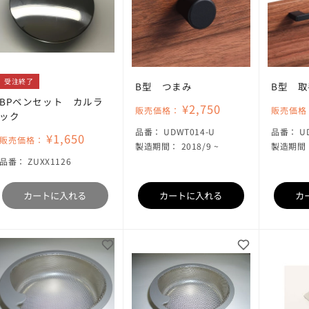
受注終了
B型 つまみ
B型 取
BPベンセット カルラ
¥2,750
販売価格：
販売価格
ック
SKU:
S
品番：
UDWT014-U
品番：
U
¥1,650
販売価格：
製造期間： 2018/9 ~
製造期間： 
SKU:
品番：
ZUXX1126
カートに入れる
カートに入れる
カ