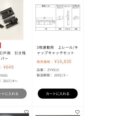
3枚連動用 上レール/キ
ャップキャッチセット
動引戸用 引き残
ッパー
¥16,830
販売価格：
¥649
：
SKU:
品番：
ZYVS13
KU:
製造期間： 2002/3 ~
YVS01
 2017/4～
ートに入れる
カートに入れる