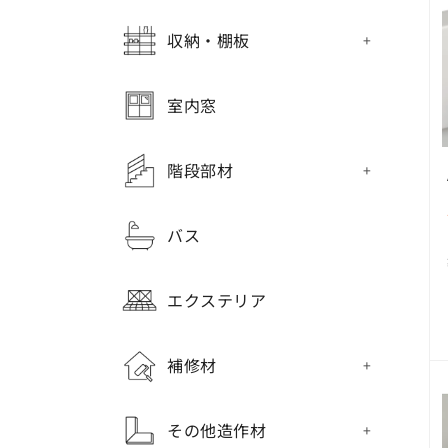
収納・棚板
室内窓
階段部材
バス
エクステリア
補修材
その他造作材