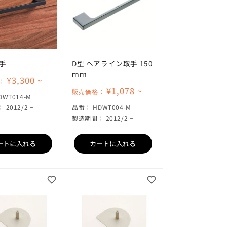
手
D型 ヘアライン取手 150
ｍｍ
¥3,300 ~
：
¥1,078 ~
販売価格：
KU:
DWT014-M
SKU:
2012/2 ~
品番：
HDWT004-M
製造期間： 2012/2 ~
ートに入れる
カートに入れる