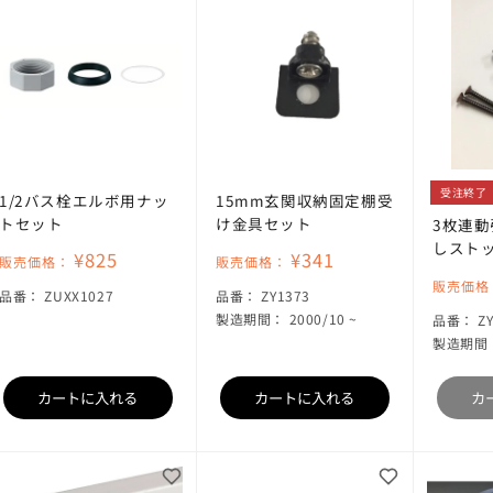
受注終了
1/2バス栓エルボ用ナッ
15mm玄関収納固定棚受
トセット
け金具セット
3枚連
しスト
¥825
¥341
販売価格：
販売価格：
販売価格
SKU:
SKU:
品番：
ZUXX1027
品番：
ZY1373
製造期間： 2000/10 ~
S
品番：
Z
製造期間：
カートに入れる
カートに入れる
カ