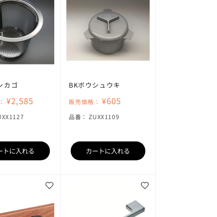
ンカゴ
BKボウシュウキ
¥2,585
¥605
：
販売価格：
KU:
SKU:
UXX1127
品番：
ZUXX1109
ートに入れる
カートに入れる