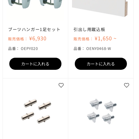
ブーツハンガー1足セット
引出し用蹴込板
¥6,930
¥1,650 ~
販売価格：
販売価格：
SKU:
SKU:
品番：
OEPY020
品番：
OENY0468-W
カートに入れる
カートに入れる