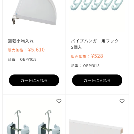
回転小物入れ
パイプハンガー用フック
5個入
¥5,610
販売価格：
¥528
販売価格：
SKU:
品番：
OEPY019
SKU:
品番：
OEPY018
カートに入れる
カートに入れる