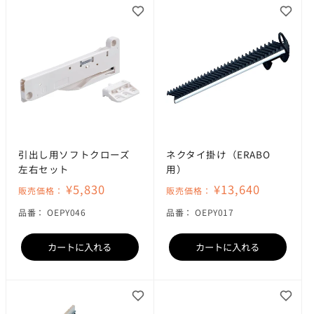
引出し用ソフトクローズ
ネクタイ掛け（ERABO
左右セット
用）
¥5,830
¥13,640
販売価格：
販売価格：
SKU:
SKU:
品番：
OEPY046
品番：
OEPY017
カートに入れる
カートに入れる