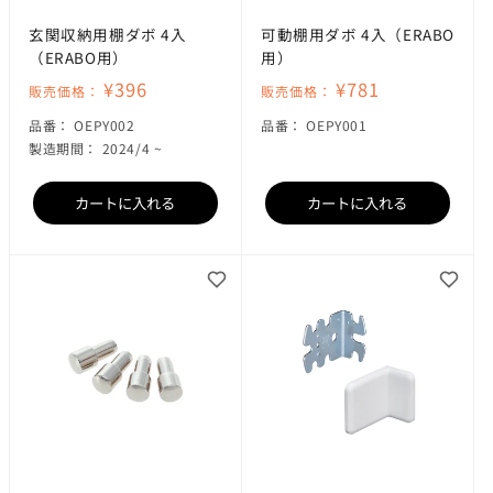
玄関収納用棚ダボ 4入
可動棚用ダボ 4入（ERABO
（ERABO用）
用）
¥396
¥781
販売価格：
販売価格：
SKU:
SKU:
品番：
OEPY002
品番：
OEPY001
製造期間： 2024/4 ~
カートに入れる
カートに入れる