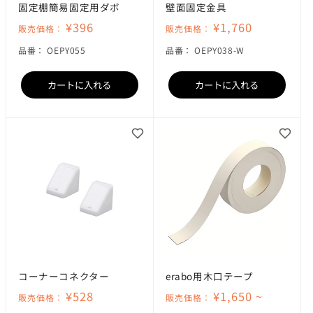
固定棚簡易固定用ダボ
壁面固定金具
¥396
¥1,760
販売価格：
販売価格：
SKU:
SKU:
品番：
OEPY055
品番：
OEPY038-W
カートに入れる
カートに入れる
コーナーコネクター
erabo用木口テープ
¥528
¥1,650 ~
販売価格：
販売価格：