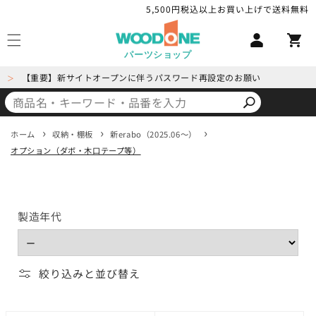
コンテ
5,500円税込以上お買い上げで送料無料
ロ
ンツに
カ
進む
グ
ー
イ
パーツショップ
ト
ン
【重要】新サイトオープンに伴うパスワード再設定のお願い
＞
ホーム
収納・棚板
新erabo（2025.06～）
オプション（ダボ・木口テープ等）
製造年代
絞り込みと並び替え