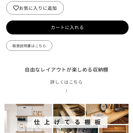
ム
ム
お気に入りに追加
側
側
板
板
用
用
カートに入れる
棚
棚
ダ
ダ
取扱説明書はこちら
ボ
ボ
の
の
数
数
自由なレイアウトが楽しめる収納棚
量
量
を
を
詳しくはこちら
減
増
↓
ら
や
す
す