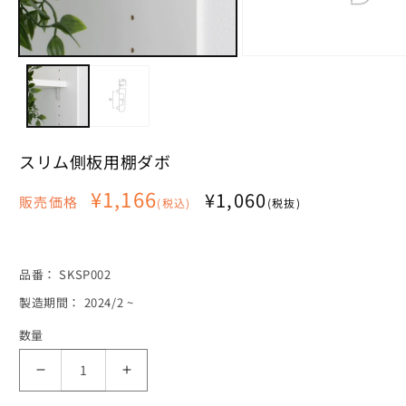
モ
モ
ー
ー
ダ
ダ
ル
ル
で
で
メ
メ
スリム側板用棚ダボ
デ
デ
ィ
ィ
通
¥1,166
ア
ア
¥1,060
販売価格
(税込)
(税抜)
(1)
(2)
常
を
を
価
開
開
く
く
格
SKU:
品番：
SKSP002
製造期間： 2024/2 ~
数量
ス
ス
リ
リ