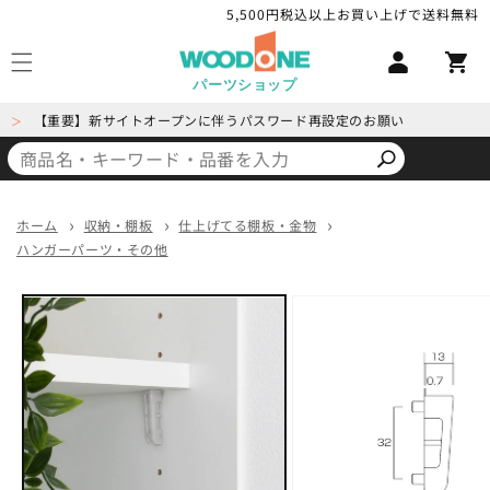
コンテ
5,500円税込以上お買い上げで送料無料
ロ
ンツに
カ
進む
グ
ー
イ
パーツショップ
ト
ン
【重要】新サイトオープンに伴うパスワード再設定のお願い
＞
ホーム
収納・棚板
仕上げてる棚板・金物
ハンガーパーツ・その他
商品情
報にス
キップ