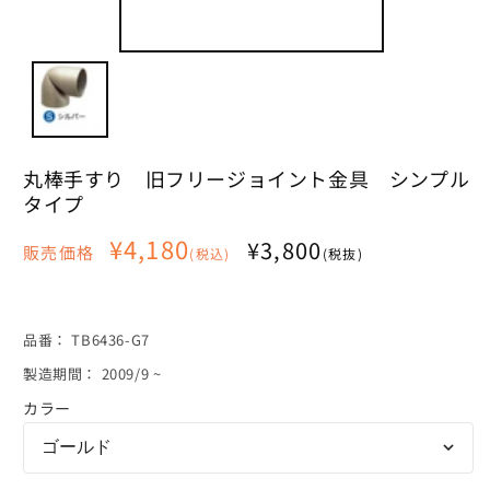
ィ
ア
(1)
を
開
く
丸棒手すり 旧フリージョイント金具 シンプル
タイプ
通
¥4,180
¥3,800
販売価格
(税込)
(税抜)
常
価
格
SKU:
品番：
TB6436-G7
製造期間： 2009/9 ~
カラー
ゴールド