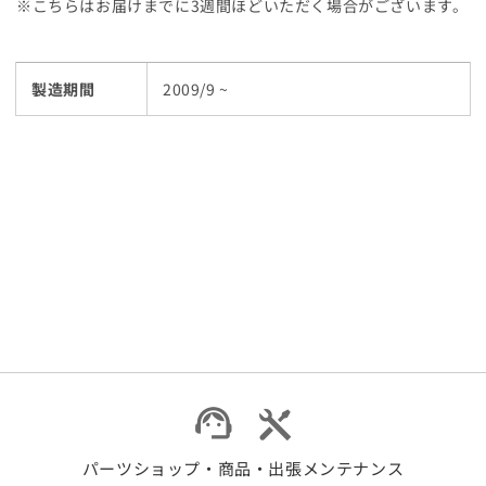
※こちらはお届けまでに3週間ほどいただく場合がございます。
ン
ン
プ
プ
ル
ル
製造期間
2009/9 ~
タ
タ
イ
イ
プ
プ
の
の
数
数
量
量
を
を
減
増
ら
や
す
す
パーツショップ・商品・出張メンテナンス