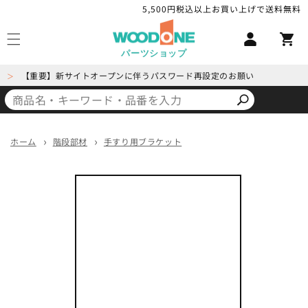
コンテ
5,500円税込以上お買い上げで送料無料
ロ
ンツに
カ
進む
グ
ー
イ
パーツショップ
ト
ン
【重要】新サイトオープンに伴うパスワード再設定のお願い
＞
ホーム
階段部材
手すり用ブラケット
商品情
報にス
キップ
モ
ー
ダ
ル
で
メ
デ