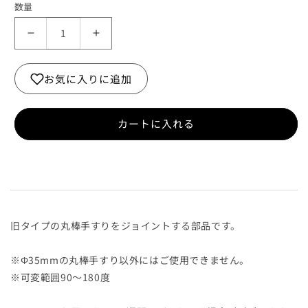
数量
丸
丸
棒
棒
手
手
お気に入りに追加
す
す
り
り
旧
旧
カートに入れる
フ
フ
リ
リ
ー
ー
ジ
ジ
ョ
ョ
イ
イ
旧タイプの丸棒手すりをジョイントする部品です。
ン
ン
ト
ト
※Φ35mmの丸棒手すり以外にはご使用できません。
金
金
※可変範囲90～180度
具
具
シ
シ