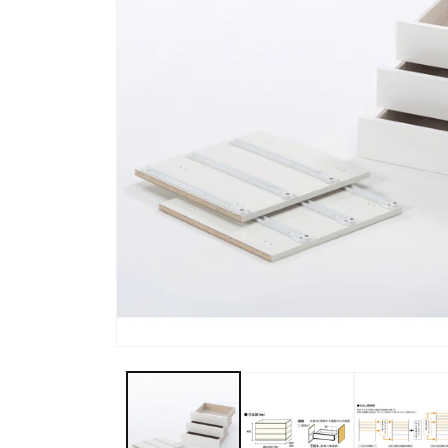
モ
ー
ダ
ル
で
メ