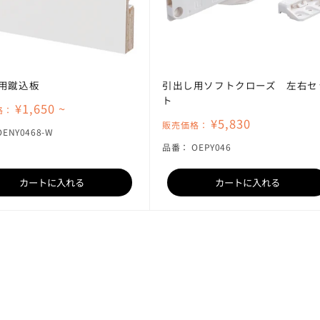
用蹴込板
引出し用ソフトクローズ 左右セ
ト
¥1,650 ~
格：
¥5,830
販売価格：
SKU:
OENY0468-W
SKU:
品番：
OEPY046
カートに入れる
カートに入れる