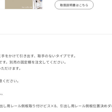
板
板
取扱説明書はこちら
シ
シ
ー
ー
ト
ト
タ
タ
イ
イ
プ
プ
の
の
数
数
量
量
板に手をかけて引き出す、取手のないタイプです。
を
を
です。別売の固定棚を注文してください。
減
増
いただけます。
ら
や
す
す
意ください。
ん。
引出し用レール側板取り付けビス×8、引出し用レール側板位置決めダ