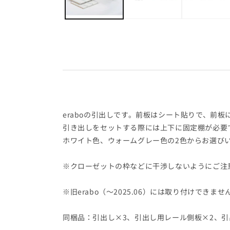
デ
ィ
ア
(1)
を
開
く
eraboの引出しです。前板はシート貼りで、前
引き出しをセットする際には上下に固定棚が必要
ホワイト色、ウォームグレー色の2色からお選び
※クローゼットの枠などに干渉しないようにご注
※旧erabo（～2025.06）には取り付けできませ
同梱品：引出し×3、引出し用レール側板×2、