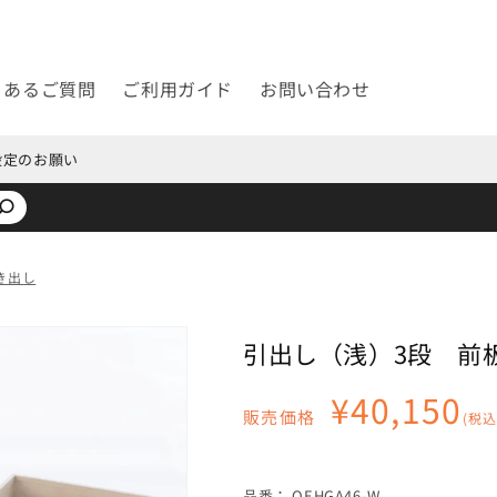
くあるご質問
ご利用ガイド
お問い合わせ
設定のお願い
き出し
引出し（浅）3段 前
通
¥40,150
販売価格
(税込
常
価
格
SKU:
品番：
OEHGA46-W