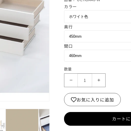
カラー
ホワイト色
奥行
450mm
間口
460mm
数量
引
引
出
出
し
し
お気に入りに追加
（浅）
（浅）
3
3
段
段
カートに
前
前