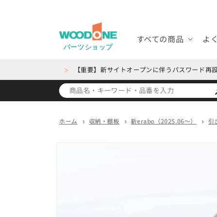
コンテ
ンツに
進む
すべての商品
よ
パーツショップ
【重要】新サイトオープンに伴うパスワード再
＞
ホーム
収納・棚板
新erabo（2025.06～）
引
商品情
報にス
キップ