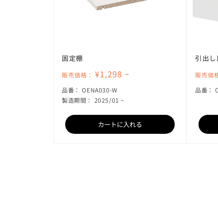
固定棚
引出し
¥1,298 ~
販売価格：
販売価
SKU:
品番：
OENA030-W
品番：
製造期間： 2025/01 ~
カートに入れる