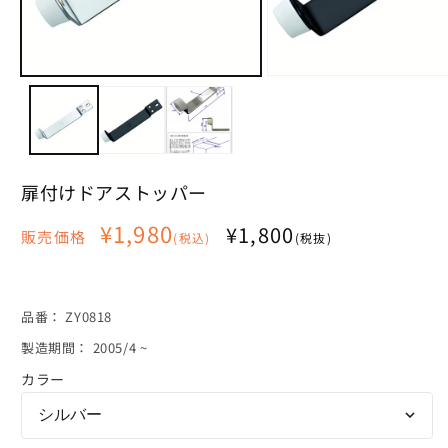
モ
モ
ー
ー
ダ
ダ
ル
ル
で
で
メ
メ
扉付けドアストッパー
デ
デ
ィ
ィ
通
¥1,980
ア
ア
¥1,800
販売価格
(税込)
(税抜)
(1)
(2)
常
を
を
価
開
開
く
く
格
SKU:
品番：
ZY0818
製造期間： 2005/4 ~
カラー
シルバー