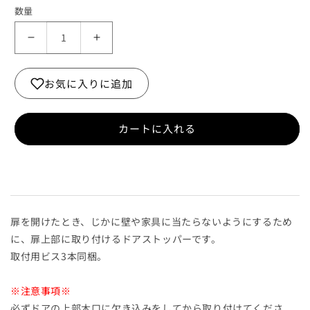
数量
扉
扉
付
付
け
け
お気に入りに追加
ド
ド
ア
ア
ス
ス
カートに入れる
ト
ト
ッ
ッ
パ
パ
ー
ー
の
の
扉を開けたとき、じかに壁や家具に当たらないようにするため
数
数
に、扉上部に取り付けるドアストッパーです。
量
量
取付用ビス3本同梱。
を
を
減
増
※注意事項※
ら
や
必ずドアの上部木口に欠き込みをしてから取り付けてくださ