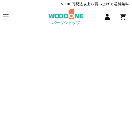
コンテ
5,500円税込以上お買い上げで送料無料
ロ
ンツに
カ
進む
グ
ー
イ
パーツショップ
ト
ン