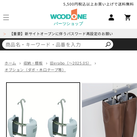
コンテ
5,500円税込以上お買い上げで送料無料
ロ
ンツに
カ
進む
グ
ー
イ
パーツショップ
ト
ン
【重要】新サイトオープンに伴うパスワード再設定のお願い
＞
ホーム
収納・棚板
旧erabo（～2025.05）
オプション（ダボ・木口テープ等）
商品情
報にス
キップ