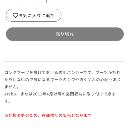
ー
ー
ツ
ツ
お気に入りに追加
ハ
ハ
ン
ン
ガ
ガ
売り切れ
ー
ー
1
1
足
足
セ
セ
ッ
ッ
ロングブーツを掛けておける専用ハンガーです。ブーツが折れ
ト
ト
たりしないので気になるブーツのシワや方くずれの心配もあり
の
の
ません。
数
数
erabo、または2011年4月以降の玄関収納に取り付けできま
量
量
す。
を
を
減
増
※仕様変更のため、在庫限りの販売となります。
ら
や
す
す