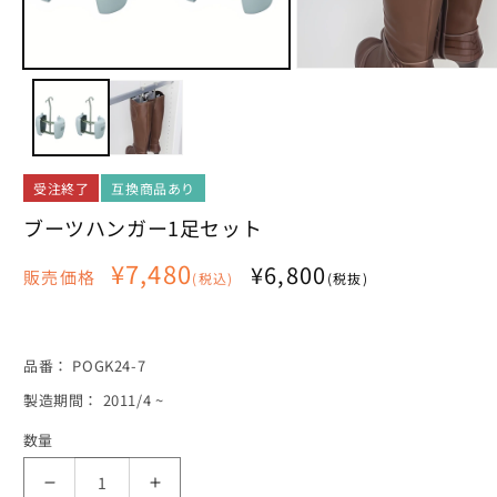
モ
モ
ー
ー
ダ
ダ
ル
ル
で
で
メ
メ
受注終了
互換商品あり
デ
デ
ィ
ィ
ブーツハンガー1足セット
ア
ア
(1)
(2)
通
¥7,480
¥6,800
を
を
販売価格
(税込)
(税抜)
常
開
開
く
く
価
格
SKU:
品番：
POGK24-7
製造期間： 2011/4 ~
数量
ブ
ブ