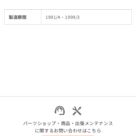
数
数
量
量
製造期間
1991/4 ~ 1999/3
を
を
減
増
ら
や
す
す
パーツショップ・商品・出張メンテナンス
に関するお問い合わせはこちら