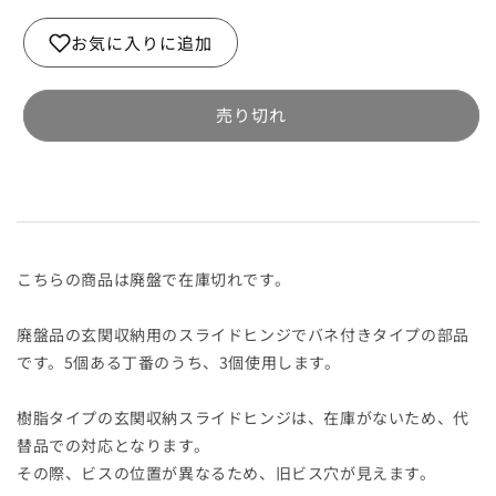
ラ
ラ
イ
イ
お気に入りに追加
ド
ド
ヒ
ヒ
ン
ン
売り切れ
ジ
ジ
ア
ア
ウ
ウ
ト
ト
セ
セ
ッ
ッ
こちらの商品は廃盤で在庫切れです。
ト
ト
１
１
廃盤品の玄関収納用のスライドヒンジでバネ付きタイプの部品
型
型
です。5個ある丁番のうち、3個使用します。
バ
バ
ネ
ネ
樹脂タイプの玄関収納スライドヒンジは、在庫がないため、代
付
付
替品での対応となります。
き
き
その際、ビスの位置が異なるため、旧ビス穴が見えます。
の
の