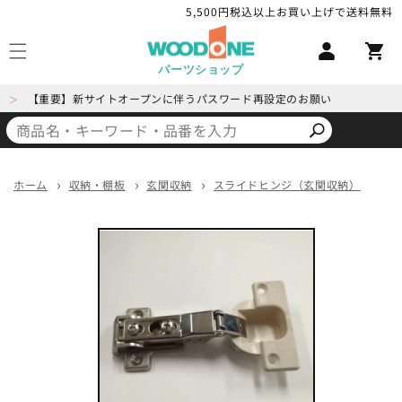
コンテ
5,500円税込以上お買い上げで送料無料
ロ
ンツに
カ
進む
グ
ー
イ
パーツショップ
ト
ン
【重要】新サイトオープンに伴うパスワード再設定のお願い
＞
ホーム
収納・棚板
玄関収納
スライドヒンジ（玄関収納）
商品情
報にス
キップ