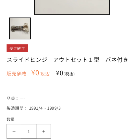
モ
ー
ダ
ル
で
メ
受注終了
デ
ィ
スライドヒンジ アウトセット１型 バネ付き
ア
(1)
通
¥0
¥0
を
販売価格
(税込)
(税抜)
常
開
く
価
格
SKU:
品番：
---
製造期間： 1991/4 ~ 1999/3
数量
ス
ス