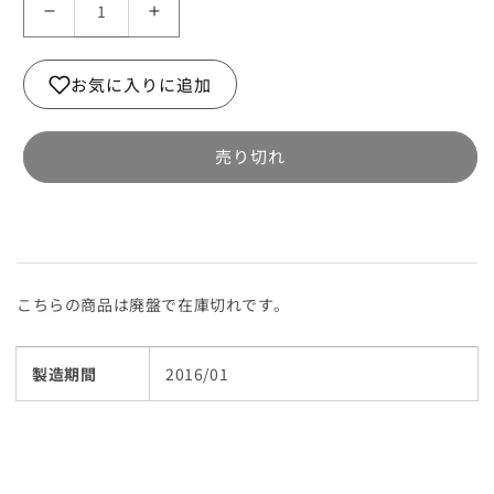
洗
洗
剤
剤
ポ
ポ
お気に入りに追加
ケ
ケ
ッ
ッ
ト
ト
売り切れ
（H
（H
シ
シ
ン
ン
ク
ク
用）
用）
こちらの商品は廃盤で在庫切れです。
330mmx140mmx
330mmx140mmx
深
深
さ
さ
製造期間
2016/01
260mm
260mm
の
の
数
数
量
量
を
を