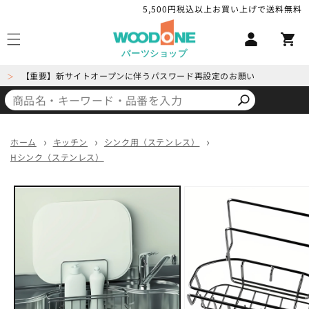
コンテ
5,500円税込以上お買い上げで送料無料
ロ
ンツに
カ
進む
グ
ー
イ
パーツショップ
ト
ン
【重要】新サイトオープンに伴うパスワード再設定のお願い
＞
ホーム
キッチン
シンク用（ステンレス）
Hシンク（ステンレス）
商品情
報にス
キップ