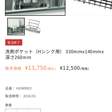
モ
モ
ー
ー
ダ
ダ
ル
ル
で
で
メ
メ
受注終了
デ
デ
ィ
ィ
洗剤ポケット（Hシンク用） 330mmx140mmx
ア
ア
深さ260mm
(1)
(2)
を
を
通
¥13,750
¥12,500
開
開
販売価格
(税込)
(税抜)
く
く
常
価
格
SKU:
品番：
HDW9003
製造期間： 2016/01
数量