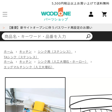
コンテ
5,500円税込以上お買い上げで送料無料
ロ
ンツに
カ
進む
グ
ー
イ
パーツショップ
ト
ン
【重要】新サイトオープンに伴うパスワード再設定のお願い
＞
ホーム
キッチン
シンク用（ステンレス）
TAシンク（ステンレス）
ホーム
キッチン
シンク用（人工大理石・ホーロー）
エッグマルチシンク（人工大理石）
商品情
報にス
キップ