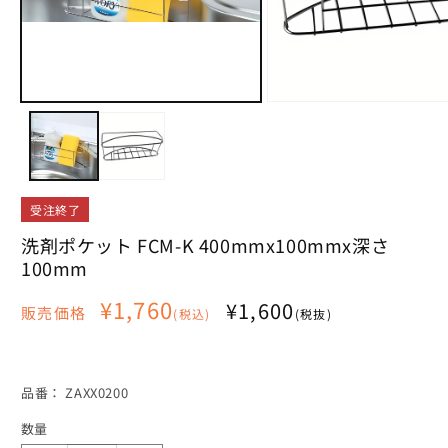
モ
ー
ダ
ル
で
モ
メ
ー
デ
ダ
ィ
ル
ア
で
(1)
メ
を
受注終了
デ
開
ィ
洗剤ポケット FCM-K 400mmx100mmx深さ
く
ア
100mm
(2)
を
通
¥1,760
¥1,600
開
販売価格
(税込)
(税抜)
く
常
価
格
SKU:
品番：
ZAXX0200
数量