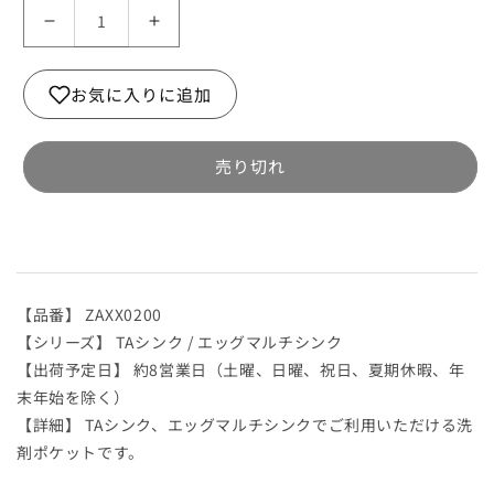
洗
洗
剤
剤
ポ
ポ
お気に入りに追加
ケ
ケ
ッ
ッ
ト
ト
売り切れ
FCM-
FCM-
K
K
400mmx100mmx
400mmx100mmx
深
深
さ
さ
100mm
100mm
【品番】 ZAXX0200
の
の
【シリーズ】 TAシンク / エッグマルチシンク
数
数
【出荷予定日】 約8営業日（土曜、日曜、祝日、夏期休暇、年
量
量
末年始を除く）
を
を
【詳細】 TAシンク、エッグマルチシンクでご利用いただける洗
減
増
剤ポケットです。
ら
や