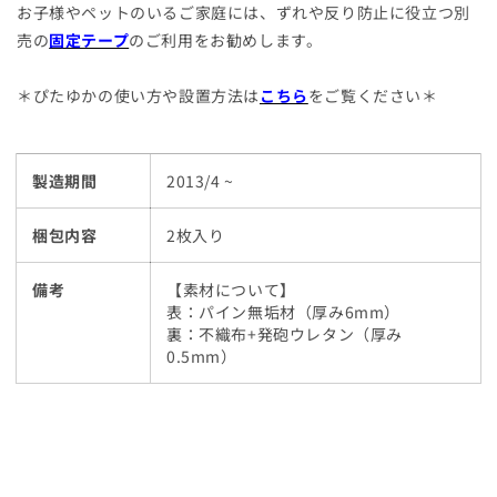
お子様やペットのいるご家庭には、ずれや反り防止に役立つ別
あ
あ
売の
固定テープ
のご利用をお勧めします。
り
り
の
の
＊ぴたゆかの使い方や設置方法は
こちら
をご覧ください＊
数
数
量
量
を
を
製造期間
2013/4 ~
減
増
ら
や
梱包内容
2枚入り
す
す
備考
【素材について】
表：パイン無垢材（厚み6mm）
裏：不織布+発砲ウレタン（厚み
0.5mm）