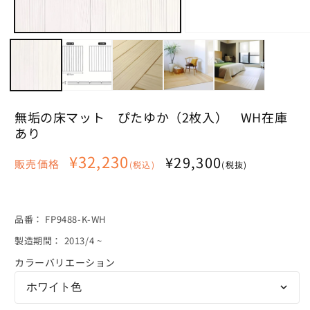
ル
で
メ
モ
デ
ー
ィ
ダ
ア
ル
(2)
で
を
メ
開
デ
無垢の床マット ぴたゆか（2枚入） WH在庫
く
ィ
あり
ア
(1)
通
¥32,230
¥29,300
を
販売価格
(税込)
(税抜)
常
開
く
価
格
SKU:
品番：
FP9488-K-WH
製造期間： 2013/4 ~
カラーバリエーション
ホワイト色