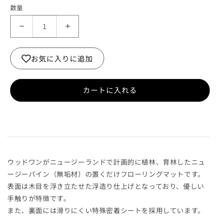
数量
無
無
垢
垢
の
の
お気に入りに追加
床
床
マ
マ
ッ
ッ
カートに入れる
ト
ト
ぴ
ぴ
た
た
ゆ
ゆ
か
か
（2
（2
ウッドワンがニュージーランドで計画的に植林、育林したニュ
枚
枚
ージーパイン（無垢材）の置くだけフローリングマットです。
入）
入）
表面は木目を浮き立たせた浮造り仕上げとなっており、優しい
WH
WH
手触りが特徴です。
在
在
また、裏面には滑りにくい特殊密着シートを採用しています。
庫
庫