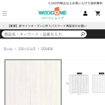
コンテ
5,500円税込以上お買い上げで送料無料
ロ
ンツに
カ
進む
グ
ー
イ
パーツショップ
ト
ン
【重要】新サイトオープンに伴うパスワード再設定のお願い
＞
ホーム
フローリング
ぴたゆか
商品情
報にス
キップ
モ
ー
ダ