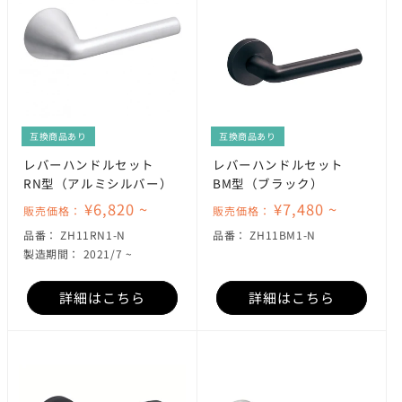
互換商品あり
互換商品あり
レバーハンドルセット
レバーハンドルセット
RN型（アルミシルバー）
BM型（ブラック）
¥6,820 ~
¥7,480 ~
販売価格：
販売価格：
SKU:
SKU:
品番：
ZH11RN1-N
品番：
ZH11BM1-N
製造期間： 2021/7 ~
詳細はこちら
詳細はこちら