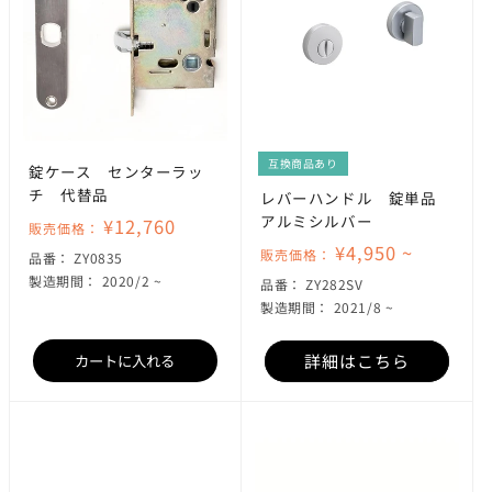
互換商品あり
錠ケース センターラッ
チ 代替品
レバーハンドル 錠単品
アルミシルバー
¥12,760
販売価格：
¥4,950 ~
販売価格：
SKU:
品番：
ZY0835
製造期間： 2020/2 ~
SKU:
品番：
ZY282SV
製造期間： 2021/8 ~
詳細はこちら
カートに入れる