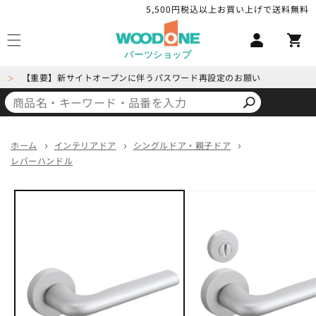
コンテ
5,500円税込以上お買い上げで送料無料
ロ
ンツに
カ
進む
グ
ー
イ
パーツショップ
ト
ン
【重要】新サイトオープンに伴うパスワード再設定のお願い
＞
ホーム
インテリアドア
シングルドア・親子ドア
レバーハンドル
商品情
報にス
キップ