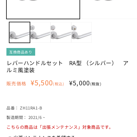
モ
モ
ー
ー
ダ
ダ
ル
ル
で
で
メ
メ
デ
デ
ィ
ィ
ア
ア
互換商品あり
(1)
(2)
を
を
レバーハンドルセット RA型 （シルバー） ア
開
開
ルミ風塗装
く
く
通
¥5,500
¥5,000
販売価格
(税込)
(税抜)
常
価
格
SKU:
品番：
ZH11RA1-B
製造期間： 2021/6 ~
こちらの商品は「出張メンテナンス」対象商品です。