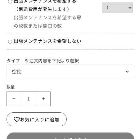
出張メンテナンスを希望する
（別途費用が発生します）
出張メンテナンスを希望する扉
の枚数または開口の数
出張メンテナンスを希望しない
タイプ ※注文内容を下記より選択
空錠
数量
レ
レ
バ
バ
ー
ー
お気に入りに追加
ハ
ハ
ン
ン