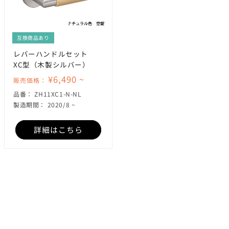
互換商品あり
レバーハンドルセット
XC型（木製シルバー）
¥6,490 ~
販売価格：
SKU:
品番：
ZH11XC1-N-NL
製造期間： 2020/8 ~
詳細はこちら