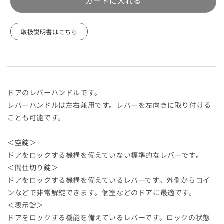
ド
ド
カートに入れる
ル
ル
セ
セ
取扱説明書はこちら
ッ
ッ
ト
ト
RA
RA
型
型
（シ
（シ
ドアのレバーハンドルです。
ル
ル
レバーハンドルは左右兼用です。レバーを左向きに取り付ける
バ
バ
ことも可能です。
ー）
ー）
ア
ア
＜空錠＞
ル
ル
ドアをロックする機構を備えていない標準的なレバーです。
ミ
ミ
風
風
＜間仕切り錠＞
塗
塗
ドアをロックする機構を備えているレバーです。外側からコイ
装
装
ンなどで非常解錠できます。個室などのドアに最適です。
の
の
＜表示錠＞
数
数
ドアをロックする機能を備えているレバーです。ロックの状態