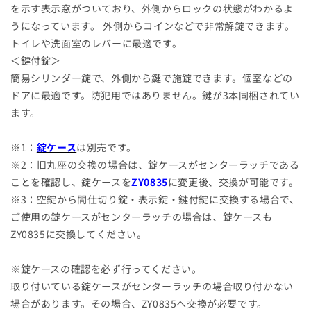
量
量
を示す表示窓がついており、外側からロックの状態がわかるよ
を
を
うになっています。 外側からコインなどで非常解錠できます。
減
増
トイレや洗面室のレバーに最適です。
ら
や
＜鍵付錠＞
す
す
簡易シリンダー錠で、外側から鍵で施錠できます。個室などの
ドアに最適です。防犯用ではありません。鍵が3本同梱されてい
ます。
※1：
錠ケース
は別売です。
※2：旧丸座の交換の場合は、錠ケースがセンターラッチである
ことを確認し、錠ケースを
ZY0835
に変更後、交換が可能です。
※3：空錠から間仕切り錠・表示錠・鍵付錠に交換する場合で、
ご使用の錠ケースがセンターラッチの場合は、錠ケースも
ZY0835に交換してください。
※錠ケースの確認を必ず行ってください。
取り付いている錠ケースがセンターラッチの場合取り付かない
場合があります。その場合、ZY0835へ交換が必要です。