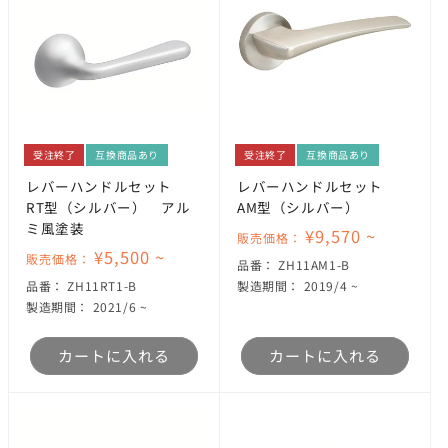
受注終了
互換商品あり
受注終了
互換商品あり
レバーハンドルセット
レバーハンドルセット
RT型（シルバー） アル
AM型（シルバー）
ミ風塗装
¥9,570 ~
販売価格：
¥5,500 ~
販売価格：
SKU:
品番：
ZH11AM1-B
SKU:
品番：
ZH11RT1-B
製造期間： 2019/4 ~
製造期間： 2021/6 ~
カートに入れる
カートに入れる