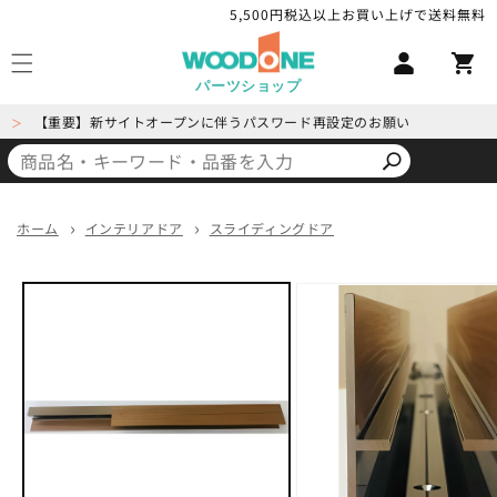
コンテ
5,500円税込以上お買い上げで送料無料
ロ
ンツに
カ
進む
グ
ー
イ
パーツショップ
ト
ン
【重要】新サイトオープンに伴うパスワード再設定のお願い
＞
ホーム
インテリアドア
スライディングドア
商品情
報にス
キップ