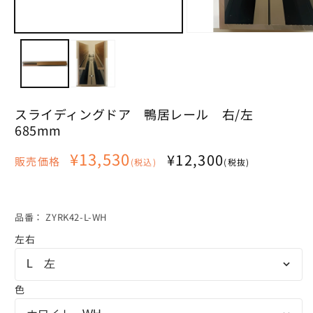
モ
モ
ー
ー
ダ
ダ
ル
ル
で
で
メ
メ
スライディングドア 鴨居レール 右/左
デ
デ
ィ
ィ
685mm
ア
ア
(1)
(2)
通
¥13,530
¥12,300
販売価格
(税込)
(税抜)
を
を
常
開
開
価
く
く
格
SKU:
品番：
ZYRK42-L-WH
左右
L 左
色