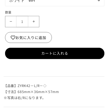
ホワイト WH
数量
ス
ス
ラ
ラ
イ
イ
お気に入りに追加
デ
デ
ィ
ィ
ン
ン
カートに入れる
グ
グ
ド
ド
ア
ア
鴨
鴨
居
居
【品番】ZYRK42－L/R－◇
レ
レ
【寸法】685mm×36mm×57mm
ー
ー
※写真は右/Rになります。
ル
ル
右/
右/