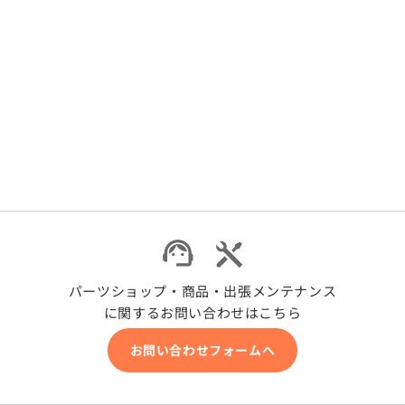
左
左
685mm
685mm
の
の
数
数
量
量
を
を
減
増
ら
や
す
す
パーツショップ・商品・出張メンテナンス
に関するお問い合わせはこちら
お問い合わせフォームへ