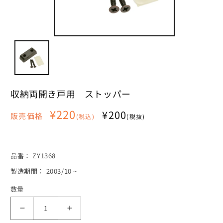
モ
ー
ダ
ル
で
メ
収納両開き戸用 ストッパー
デ
ィ
通
¥220
ア
¥200
販売価格
(税込)
(税抜)
(1)
常
を
価
開
く
格
SKU:
品番：
ZY1368
製造期間： 2003/10 ~
数量
収
収