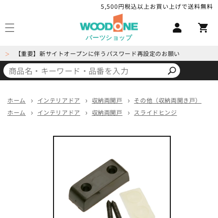
コンテ
5,500円税込以上お買い上げで送料無料
ロ
ンツに
カ
進む
グ
ー
イ
パーツショップ
ト
ン
【重要】新サイトオープンに伴うパスワード再設定のお願い
＞
ホーム
インテリアドア
収納両開戸
その他（収納両開き戸）
ホーム
インテリアドア
収納両開戸
スライドヒンジ
商品情
報にス
キップ