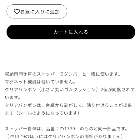
納
納
両
両
お気に入りに追加
開
開
き
き
戸
戸
カートに入れる
用
用
ス
ス
ト
ト
ッ
ッ
パ
パ
収納両開き戸のストッパーでダンパーと一緒に使います。
ー
ー
マグネット機能は付いていません。
の
の
クリアバンボン（小さい丸いゴムクッション）2個が同梱されて
数
数
います。
量
量
クリアバンボンは、台紙から剥がして、貼り付けることが出来
を
を
ます（シールのようになっています）
減
増
ら
や
ストッパー自体は、品番：ZY1379 のものと同一部品です。
す
す
（ZY1379のほうにはクリアバンボンの同梱がありません）